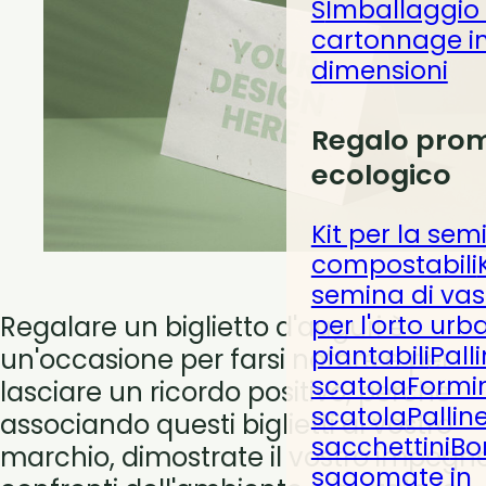
S
Imballaggio
cartonnage in
dimensioni
Regalo prom
ecologico
Kit per la sem
compostabili
semina di vasi
per l'orto urb
Regalare un biglietto d'auguri è
piantabili
Pall
un'occasione per farsi notare e per
scatola
Formin
lasciare un ricordo positivo, perché
scatola
Pallin
associando questi biglietti al vostro
sacchettini
Bo
marchio, dimostrate il vostro impegno
sagomate in