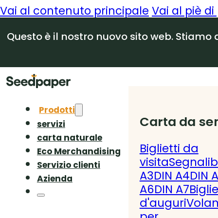
Vai al contenuto principale
Vai al piè d
Questo è il nostro nuovo sito web. Stiamo 
Prodotti
Carta da se
servizi
carta naturale
Biglietti da
Eco Merchandising
visita
Segnalib
Servizio clienti
A3
DIN A4
DIN 
Azienda
A6
DIN A7
Bigli
d'auguri
Volan
per