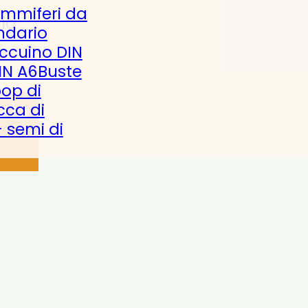
ammiferi da
la
ndario
ccuino DIN
IN A6
Buste
pop di
e la
cca di
 semi di