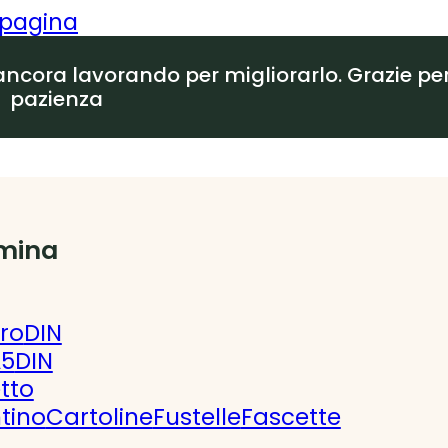
i pagina
ancora lavorando per migliorarlo. Grazie per
pazienza
mina
ro
DIN
A5
DIN
etto
tino
Cartoline
Fustelle
Fascette