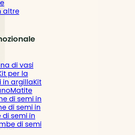
 e
 altre
ozionale
ina di vasi
Kit per la
 in argilla
Kit
ano
Matite
ine di semi in
e di semi in
e di semi in
mbe di semi
 nei