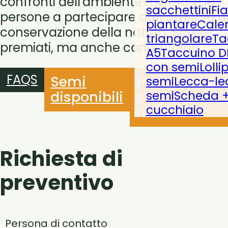
confronti dell'ambiente e invitate le
sacchettini
Fi
persone a partecipare attivamente al
piantare
Cale
conservazione della natura. Sarete
triangolare
Ta
premiati, ma anche congratulati.
A5
Taccuino D
con semi
Lolli
FAQS
Semi
Preferisce ch
semi
Lecca-le
disponibili
chiamiamo
semi
Scheda +
cucchiaio
noi?
Richiesta di
preventivo
Persona di contatto