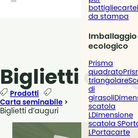
bottiglie
cartel
da stampa
Imballaggio
ecologico
Prisma
Biglietti d’au
quadrato
Pri
triangolare
Sc
di
Prodotti
girasoli
Dimen
Carta seminabile
>
scatola
Biglietti d’auguri
L
Dimensione
scatola S
Port
L
Portacarte